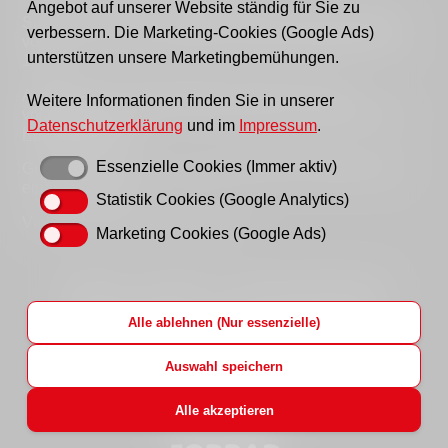
Angebot auf unserer Website ständig für Sie zu
Sie erreichen uns persönlich telefonisch donnerstags
verbessern. Die Marketing-Cookies (Google Ads)
von 9–12 Uhr bzw. dienstags und donnerstags von 14–
unterstützen unsere Marketingbemühungen.
16 Uhr.
Außerhalb der Sprechzeiten erreichen Sie uns
Weitere Informationen finden Sie in unserer
vorzugsweise per Email, bitte nutzen Sie hierfür unser
Datenschutzerklärung
und im
Impressum
.
Kontaktformular
.
Essenzielle Cookies (Immer aktiv)
Gern können Sie uns auch einen Brief schreiben oder
ein Fax senden.
Statistik Cookies (Google Analytics)
Vielen Dank für Ihr Verständnis!
Marketing Cookies (Google Ads)
Startseite
Impressum
Datenschutzhinweise
Hinweisgeberportal
AWO LAG Brandenburg
Alle ablehnen (Nur essenzielle)
AWO Bundesverband
AWO Jobs
Login
Auswahl speichern
Alle akzeptieren