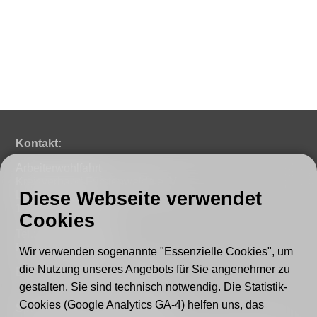
Kontakt:
Arbeiterwohlfahrt
Kreisverband Fürstenwalde e. V.
Diese Webseite verwendet
Lindenstraße 46
15517 Fürstenwalde
Cookies
Tel.: 03361 - 59220
Fax: 03361 - 592221
Wir verwenden sogenannte "Essenzielle Cookies", um
die Nutzung unseres Angebots für Sie angenehmer zu
E-mail:
post@awo-fuewa.de
gestalten. Sie sind technisch notwendig. Die Statistik-
Cookies (Google Analytics GA-4) helfen uns, das
Sprechzeiten Geschäftsstelle: