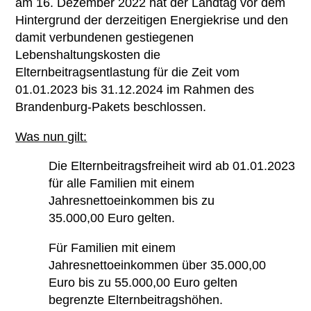
am 16. Dezember 2022 hat der Landtag vor dem
Übersicht
Kontakt
Hintergrund der derzeitigen Energiekrise und den
Ambulante Pflege
Betriebsrat
Mitglied werden
damit verbundenen gestiegenen
Erziehungs- & Familienberatung
Lebenshaltungskosten die
Chronik
Ehrenamt
Elternbeitragsentlastung für die Zeit vom
Suchtberatung
Satzung
01.01.2023 bis 31.12.2024 im Rahmen des
Spenden
Brandenburg-Pakets beschlossen.
Selbsthilfekontaktstelle im
„Zimmer mit Aussicht“
Was nun gilt:
Helferkreis
Die Elternbeitragsfreiheit wird ab 01.01.2023
für alle Familien mit einem
Mehrgenerationenhaus
Jahresnettoeinkommen bis zu
35.000,00 Euro gelten.
Eltern-Kind-Zentrum Briesen
Für Familien mit einem
Angebote für Senioren
Jahresnettoeinkommen über 35.000,00
Kietztreff im „Zimmer mit Aussicht“
Euro bis zu 55.000,00 Euro gelten
begrenzte Elternbeitragshöhen.