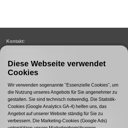
Kontakt:
Arbeiterwohlfahrt
Kreisverband Fürstenwalde e. V.
Diese Webseite verwendet
Lindenstraße 46
15517 Fürstenwalde
Cookies
Tel.: 03361 - 59220
Fax: 03361 - 592221
Wir verwenden sogenannte "Essenzielle Cookies", um
die Nutzung unseres Angebots für Sie angenehmer zu
E-mail:
post@awo-fuewa.de
gestalten. Sie sind technisch notwendig. Die Statistik-
Cookies (Google Analytics GA-4) helfen uns, das
Sprechzeiten Geschäftsstelle:
Angebot auf unserer Website ständig für Sie zu
Sie erreichen uns persönlich telefonisch donnerstags
verbessern. Die Marketing-Cookies (Google Ads)
von 9–12 Uhr bzw. dienstags und donnerstags von 14–
unterstützen unsere Marketingbemühungen.