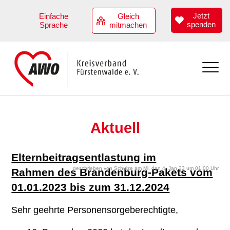
Jetzt
Einfache
Gleich
spenden
Sprache
mitmachen
Aktuell
Aktuell
Übersicht
Angebote
Termine
Übersicht
Elternbeitragsentlastung im
Über uns
geschrieben von Schulze am Mi, den 4. Jan 23 um 01:00 Uhr
Rahmen des Brandenburg-Pakets vom
Kindertagesstätten
Übersicht
Stellenangebote
01.01.2023 bis zum 31.12.2024
Hilfen zur Erziehung
Vorstand
Jobs
Mitmachen
Sehr geehrte Personensorgeberechtigte,
Angebote zur Teilhabe
Geschäftsstellenteam
Benefits