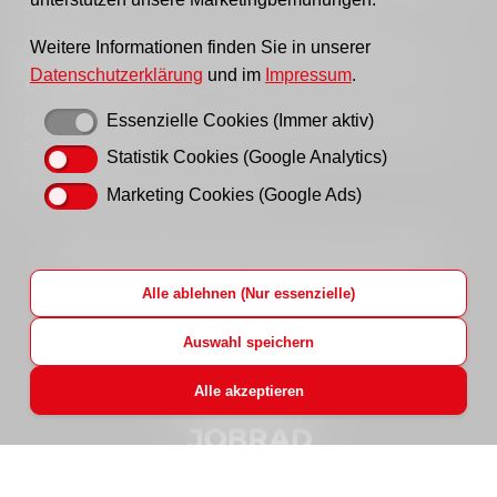
16 Uhr.
Außerhalb der Sprechzeiten erreichen Sie uns
Weitere Informationen finden Sie in unserer
vorzugsweise per Email, bitte nutzen Sie hierfür unser
Datenschutzerklärung
und im
Impressum
.
Kontaktformular
.
Essenzielle Cookies (Immer aktiv)
Gern können Sie uns auch einen Brief schreiben oder
ein Fax senden.
Statistik Cookies (Google Analytics)
Vielen Dank für Ihr Verständnis!
Marketing Cookies (Google Ads)
Startseite
Impressum
Datenschutzhinweise
Hinweisgeberportal
AWO LAG Brandenburg
Alle ablehnen (Nur essenzielle)
AWO Bundesverband
AWO Jobs
Login
Auswahl speichern
Alle akzeptieren