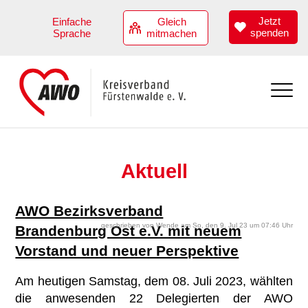
Jetzt
Einfache
Gleich
spenden
Sprache
mitmachen
Aktuell
Aktuell
Übersicht
Angebote
Termine
Übersicht
AWO Bezirksverband
Über uns
geschrieben von Wende am So, den 9. Jul 23 um 07:46 Uhr
Brandenburg Ost e.V. mit neuem
Kindertagesstätten
Übersicht
Stellenangebote
Vorstand und neuer Perspektive
Hilfen zur Erziehung
Vorstand
Jobs
Mitmachen
Am heutigen Samstag, dem 08. Juli 2023, wählten
die anwesenden 22 Delegierten der AWO
Angebote zur Teilhabe
Geschäftsstellenteam
Benefits