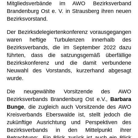
Übersicht
Kontakt
Mitgliedsverbände im AWO Bezirksverband
Ambulante Pflege
Brandenburg Ost e. V. in Strausberg ihren neuen
Betriebsrat
Mitglied werden
Bezirksvorstand.
Erziehungs- & Familienberatung
Chronik
Ehrenamt
Der Bezirksdelegiertenkonferenz vorausgegangen
Suchtberatung
Satzung
waren heftige Turbulenzen innerhalb des
Spenden
Bezirksverbands, die im September 2022 dazu
Selbsthilfekontaktstelle im
führten, dass die satzungsgemäß überfällige
„Zimmer mit Aussicht“
Bezirkskonferenz und die damit verbundene
Helferkreis
Neuwahl des Vorstands, kurzerhand abgesagt
wurde.
Mehrgenerationenhaus
Die neugewählte Vorsitzende des AWO
Eltern-Kind-Zentrum Briesen
Bezirksverbands Brandenburg Ost e.V.,
Barbara
Bunge
, die zugleich auch Vorsitzende des AWO
Angebote für Senioren
Kreisverbands Eberswalde ist, stellt jedoch die
zukünftige Ausrichtung und Perspektiven des
Kietztreff im „Zimmer mit Aussicht“
Bezirksverbands in den Mittelpunkt ihrer
Betrachtung: „Ein Blick zurück ist auch ein Blick