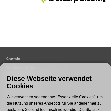
Kontakt:
Arbeiterwohlfahrt
Kreisverband Fürstenwalde e. V.
Diese Webseite verwendet
Lindenstraße 46
15517 Fürstenwalde
Cookies
Tel.: 03361 - 59220
Fax: 03361 - 592221
Wir verwenden sogenannte "Essenzielle Cookies", um
die Nutzung unseres Angebots für Sie angenehmer zu
E-mail:
post@awo-fuewa.de
gestalten. Sie sind technisch notwendig. Die Statistik-