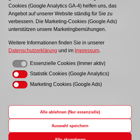
Cookies (Google Analytics GA-4) helfen uns, das
Sprechzeiten Geschäftsstelle:
Angebot auf unserer Website ständig für Sie zu
Sie erreichen uns persönlich telefonisch donnerstags
verbessern. Die Marketing-Cookies (Google Ads)
von 9–12 Uhr bzw. dienstags und donnerstags von 14–
unterstützen unsere Marketingbemühungen.
16 Uhr.
Außerhalb der Sprechzeiten erreichen Sie uns
Weitere Informationen finden Sie in unserer
vorzugsweise per Email, bitte nutzen Sie hierfür unser
Datenschutzerklärung
und im
Impressum
.
Kontaktformular
.
Essenzielle Cookies (Immer aktiv)
Gern können Sie uns auch einen Brief schreiben oder
ein Fax senden.
Statistik Cookies (Google Analytics)
Vielen Dank für Ihr Verständnis!
Marketing Cookies (Google Ads)
Startseite
Impressum
Datenschutzhinweise
Hinweisgeberportal
AWO LAG Brandenburg
Alle ablehnen (Nur essenzielle)
AWO Bundesverband
AWO Jobs
Login
Auswahl speichern
Alle akzeptieren