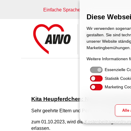
Einfache Sprache
Diese Websei
Wir verwenden sogenann
gestalten. Sie sind tec
unserer Website ständig
Marketingbemühungen.
Weitere Informationen f
Essenzielle C
Statistik Cook
Marketing Coo
Kita Heupferdchen: Neue Kostenbeitr
Alle
Sehr geehrte Eltern und Personensorgeberechti
zum 01.10.2023, wird die Kostenbeitragsordnun
erlassen.