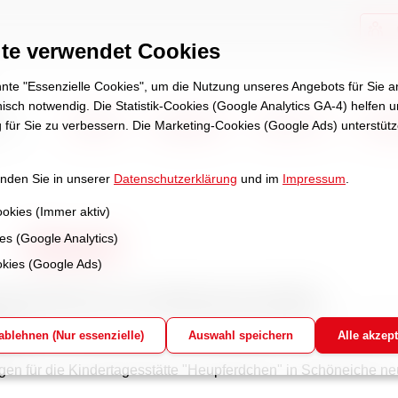
te verwendet Cookies
te "Essenzielle Cookies", um die Nutzung unseres Angebots für Sie
hnisch notwendig. Die Statistik-Cookies (Google Analytics GA-4) helfen 
Aktuell
Angebote
Über uns
Stel
 für Sie zu verbessern. Die Marketing-Cookies (Google Ads) unterstüt
inden Sie in unserer
Datenschutzerklärung
und im
Impressum
.
ookies (Immer aktiv)
ies (Google Analytics)
Aktuell
kies (Google Ads)
agsordnung und -tabelle ab 01.10.2023
geschrieben von Schulze am Mo, den 7. Aug 23 u
 ablehnen (Nur essenzielle)
Auswahl speichern
Alle akzept
gte,
gen für die Kindertagesstätte "Heupferdchen" in Schöneiche ne