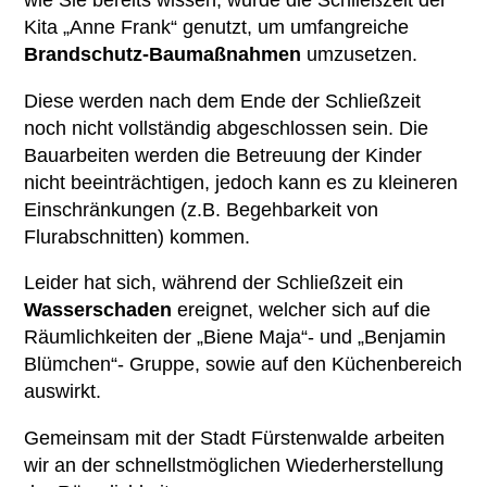
Übersicht
Kontakt
Kita „Anne Frank“ genutzt, um umfangreiche
Ambulante Pflege
Betriebsrat
Mitglied werden
Brandschutz-Baumaßnahmen
umzusetzen.
Erziehungs- & Familienberatung
Chronik
Ehrenamt
Diese werden nach dem Ende der Schließzeit
noch nicht vollständig abgeschlossen sein. Die
Suchtberatung
Satzung
Spenden
Bauarbeiten werden die Betreuung der Kinder
Selbsthilfekontaktstelle im
nicht beeinträchtigen, jedoch kann es zu kleineren
„Zimmer mit Aussicht“
Einschränkungen (z.B. Begehbarkeit von
Flurabschnitten) kommen.
Helferkreis
Leider hat sich, während der Schließzeit ein
Mehrgenerationenhaus
Wasserschaden
ereignet, welcher sich auf die
Räumlichkeiten der „Biene Maja“- und „Benjamin
Eltern-Kind-Zentrum Briesen
Blümchen“- Gruppe, sowie auf den Küchenbereich
Angebote für Senioren
auswirkt.
Kietztreff im „Zimmer mit Aussicht“
Gemeinsam mit der Stadt Fürstenwalde arbeiten
wir an der schnellstmöglichen Wiederherstellung