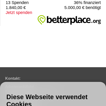
13 Spenden
36% finanziert
1.840,00 €
5.000,00 € benötigt
Jetzt spenden
Kontakt:
Arbeiterwohlfahrt
Kreisverband Fürstenwalde e. V.
Diese Webseite verwendet
Lindenstraße 46
15517 Fürstenwalde
Cookies