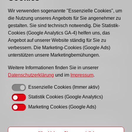
Tel.: 03361 - 59220
Fax: 03361 - 592221
Wir verwenden sogenannte "Essenzielle Cookies", um
die Nutzung unseres Angebots für Sie angenehmer zu
E-mail:
post@awo-fuewa.de
gestalten. Sie sind technisch notwendig. Die Statistik-
Cookies (Google Analytics GA-4) helfen uns, das
Sprechzeiten Geschäftsstelle:
Angebot auf unserer Website ständig für Sie zu
Sie erreichen uns persönlich telefonisch donnerstags
verbessern. Die Marketing-Cookies (Google Ads)
von 9–12 Uhr bzw. dienstags und donnerstags von 14–
unterstützen unsere Marketingbemühungen.
16 Uhr.
Außerhalb der Sprechzeiten erreichen Sie uns
Weitere Informationen finden Sie in unserer
vorzugsweise per Email, bitte nutzen Sie hierfür unser
Datenschutzerklärung
und im
Impressum
.
Kontaktformular
.
Essenzielle Cookies (Immer aktiv)
Gern können Sie uns auch einen Brief schreiben oder
ein Fax senden.
Statistik Cookies (Google Analytics)
Vielen Dank für Ihr Verständnis!
Marketing Cookies (Google Ads)
Startseite
Impressum
Datenschutzhinweise
Hinweisgeberportal
AWO LAG Brandenburg