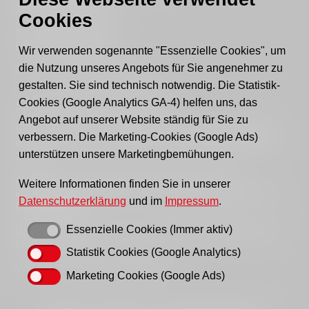
15517 Fürstenwalde
Cookies
Tel.: 03361 - 59220
Fax: 03361 - 592221
Wir verwenden sogenannte "Essenzielle Cookies", um
die Nutzung unseres Angebots für Sie angenehmer zu
E-mail:
post@awo-fuewa.de
gestalten. Sie sind technisch notwendig. Die Statistik-
Cookies (Google Analytics GA-4) helfen uns, das
Sprechzeiten Geschäftsstelle:
Angebot auf unserer Website ständig für Sie zu
Sie erreichen uns persönlich telefonisch donnerstags
verbessern. Die Marketing-Cookies (Google Ads)
von 9–12 Uhr bzw. dienstags und donnerstags von 14–
unterstützen unsere Marketingbemühungen.
16 Uhr.
Außerhalb der Sprechzeiten erreichen Sie uns
Weitere Informationen finden Sie in unserer
vorzugsweise per Email, bitte nutzen Sie hierfür unser
Datenschutzerklärung
und im
Impressum
.
Kontaktformular
.
Essenzielle Cookies (Immer aktiv)
Gern können Sie uns auch einen Brief schreiben oder
ein Fax senden.
Statistik Cookies (Google Analytics)
Vielen Dank für Ihr Verständnis!
Marketing Cookies (Google Ads)