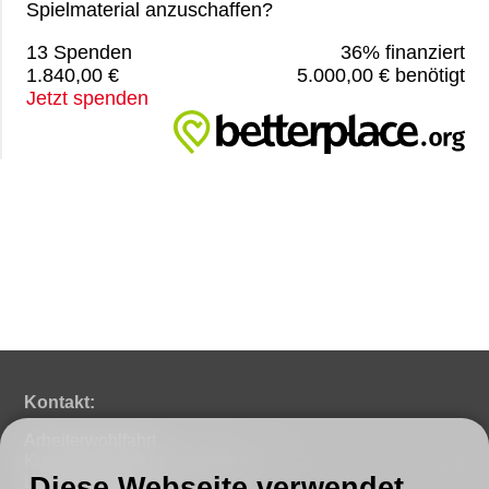
Spielmaterial anzuschaffen?
13 Spenden
36% finanziert
1.840,00 €
5.000,00 € benötigt
Jetzt spenden
Kontakt:
Arbeiterwohlfahrt
Kreisverband Fürstenwalde e. V.
Diese Webseite verwendet
Lindenstraße 46