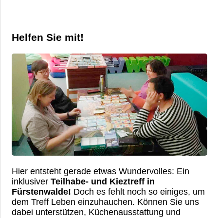
Übersicht
Kontakt
Ambulante Pflege
Betriebsrat
Mitglied werden
Erziehungs- & Familienberatung
Helfen Sie mit!
Chronik
Ehrenamt
Suchtberatung
Satzung
Spenden
Selbsthilfekontaktstelle im
„Zimmer mit Aussicht“
Helferkreis
Mehrgenerationenhaus
Eltern-Kind-Zentrum Briesen
Hier entsteht gerade etwas Wundervolles: Ein
Angebote für Senioren
inklusiver
Teilhabe- und Kieztreff in
Fürstenwalde!
Doch es fehlt noch so einiges, um
Kietztreff im „Zimmer mit Aussicht“
dem Treff Leben einzuhauchen. Können Sie uns
dabei unterstützen, Küchenausstattung und