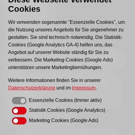
15517 Fürstenwalde
Cookies
Tel.: 03361 - 59220
Fax: 03361 - 592221
Wir verwenden sogenannte "Essenzielle Cookies", um
die Nutzung unseres Angebots für Sie angenehmer zu
E-mail:
post@awo-fuewa.de
gestalten. Sie sind technisch notwendig. Die Statistik-
Cookies (Google Analytics GA-4) helfen uns, das
Sprechzeiten Geschäftsstelle:
Angebot auf unserer Website ständig für Sie zu
Sie erreichen uns persönlich telefonisch donnerstags
verbessern. Die Marketing-Cookies (Google Ads)
von 9–12 Uhr bzw. dienstags und donnerstags von 14–
unterstützen unsere Marketingbemühungen.
16 Uhr.
Außerhalb der Sprechzeiten erreichen Sie uns
Weitere Informationen finden Sie in unserer
vorzugsweise per Email, bitte nutzen Sie hierfür unser
Datenschutzerklärung
und im
Impressum
.
Kontaktformular
.
Essenzielle Cookies (Immer aktiv)
Gern können Sie uns auch einen Brief schreiben oder
ein Fax senden.
Statistik Cookies (Google Analytics)
Vielen Dank für Ihr Verständnis!
Marketing Cookies (Google Ads)