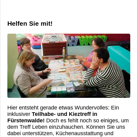
Übersicht
Kontakt
Ambulante Pflege
Betriebsrat
Mitglied werden
Erziehungs- & Familienberatung
Helfen Sie mit!
Chronik
Ehrenamt
Suchtberatung
Satzung
Spenden
Selbsthilfekontaktstelle im
„Zimmer mit Aussicht“
Helferkreis
Mehrgenerationenhaus
Eltern-Kind-Zentrum Briesen
Hier entsteht gerade etwas Wundervolles: Ein
Angebote für Senioren
inklusiver
Teilhabe- und Kieztreff in
Fürstenwalde!
Doch es fehlt noch so einiges, um
Kietztreff im „Zimmer mit Aussicht“
dem Treff Leben einzuhauchen. Können Sie uns
dabei unterstützen, Küchenausstattung und