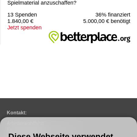
Spielmaterial anzuschaffen?
13 Spenden
36% finanziert
1.840,00 €
5.000,00 € benötigt
Jetzt spenden
Kontakt:
Arbeiterwohlfahrt
Kreisverband Fürstenwalde e. V.
Diese Webseite verwendet
Lindenstraße 46