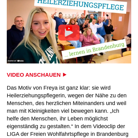
Übersicht
Kontakt
Ambulante Pflege
Betriebsrat
Mitglied werden
Erziehungs- & Familienberatung
Chronik
Ehrenamt
Suchtberatung
Satzung
Spenden
Selbsthilfekontaktstelle im
„Zimmer mit Aussicht“
Helferkreis
VIDEO ANSCHAUEN ⯈
Mehrgenerationenhaus
Das Motiv von Freya ist ganz klar: sie wird
Heilerziehungspflegerin, wegen der Nähe zu den
Eltern-Kind-Zentrum Briesen
Menschen, des herzlichen Miteinanders und weil
Angebote für Senioren
man mit Kleinigkeiten viel bewegen kann. „Ich
helfe den Menschen, ihr Leben möglichst
Kietztreff im „Zimmer mit Aussicht“
eigenständig zu gestalten.“ In dem Videoclip der
LIGA der Freien Wohlfahrtspflege in Brandenburg