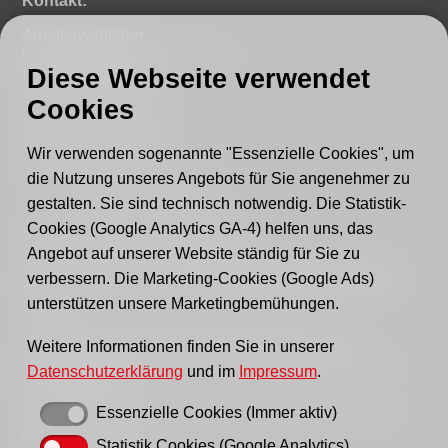
Kontakt:
Arbeiterwohlfahrt
Kreisverband Fürstenwalde e. V.
Diese Webseite verwendet
Lindenstraße 46
15517 Fürstenwalde
Cookies
Tel.: 03361 - 59220
Fax: 03361 - 592221
Wir verwenden sogenannte "Essenzielle Cookies", um
die Nutzung unseres Angebots für Sie angenehmer zu
E-mail:
post@awo-fuewa.de
gestalten. Sie sind technisch notwendig. Die Statistik-
Cookies (Google Analytics GA-4) helfen uns, das
Sprechzeiten Geschäftsstelle:
Angebot auf unserer Website ständig für Sie zu
Sie erreichen uns persönlich telefonisch donnerstags
verbessern. Die Marketing-Cookies (Google Ads)
von 9–12 Uhr bzw. dienstags und donnerstags von 14–
unterstützen unsere Marketingbemühungen.
16 Uhr.
Außerhalb der Sprechzeiten erreichen Sie uns
Weitere Informationen finden Sie in unserer
vorzugsweise per Email, bitte nutzen Sie hierfür unser
Datenschutzerklärung
und im
Impressum
.
Kontaktformular
.
Essenzielle Cookies (Immer aktiv)
Gern können Sie uns auch einen Brief schreiben oder
ein Fax senden.
Statistik Cookies (Google Analytics)