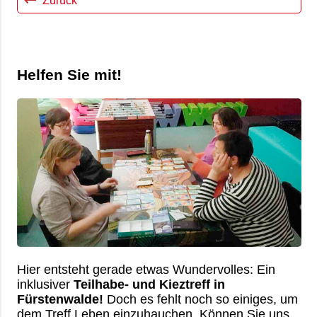
Übersicht
Kontakt
Ambulante Pflege
Betriebsrat
Mitglied werden
Erziehungs- & Familienberatung
Chronik
Ehrenamt
Helfen Sie mit!
Suchtberatung
Satzung
Spenden
Selbsthilfekontaktstelle im
„Zimmer mit Aussicht“
Helferkreis
Mehrgenerationenhaus
Eltern-Kind-Zentrum Briesen
Angebote für Senioren
Hier entsteht gerade etwas Wundervolles: Ein
inklusiver
Teilhabe- und Kieztreff in
Kietztreff im „Zimmer mit Aussicht“
Fürstenwalde!
Doch es fehlt noch so einiges, um
dem Treff Leben einzuhauchen. Können Sie uns