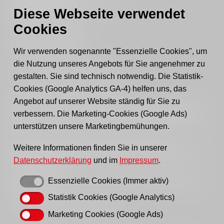
Kreisverband Fürstenwalde e. V.
Diese Webseite verwendet
Lindenstraße 46
15517 Fürstenwalde
Cookies
Tel.: 03361 - 59220
Fax: 03361 - 592221
Wir verwenden sogenannte "Essenzielle Cookies", um
die Nutzung unseres Angebots für Sie angenehmer zu
E-mail:
post@awo-fuewa.de
gestalten. Sie sind technisch notwendig. Die Statistik-
Cookies (Google Analytics GA-4) helfen uns, das
Sprechzeiten Geschäftsstelle:
Angebot auf unserer Website ständig für Sie zu
Sie erreichen uns persönlich telefonisch donnerstags
verbessern. Die Marketing-Cookies (Google Ads)
von 9–12 Uhr bzw. dienstags und donnerstags von 14–
unterstützen unsere Marketingbemühungen.
16 Uhr.
Außerhalb der Sprechzeiten erreichen Sie uns
Weitere Informationen finden Sie in unserer
vorzugsweise per Email, bitte nutzen Sie hierfür unser
Datenschutzerklärung
und im
Impressum
.
Kontaktformular
.
Essenzielle Cookies (Immer aktiv)
Gern können Sie uns auch einen Brief schreiben oder
ein Fax senden.
Statistik Cookies (Google Analytics)
Vielen Dank für Ihr Verständnis!
Marketing Cookies (Google Ads)