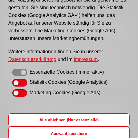
E-mail:
post@awo-fuewa.de
gestalten. Sie sind technisch notwendig. Die Statistik-
Cookies (Google Analytics GA-4) helfen uns, das
Sprechzeiten Geschäftsstelle:
Angebot auf unserer Website ständig für Sie zu
Sie erreichen uns persönlich telefonisch donnerstags
verbessern. Die Marketing-Cookies (Google Ads)
von 9–12 Uhr bzw. dienstags und donnerstags von 14–
unterstützen unsere Marketingbemühungen.
16 Uhr.
Außerhalb der Sprechzeiten erreichen Sie uns
Weitere Informationen finden Sie in unserer
vorzugsweise per Email, bitte nutzen Sie hierfür unser
Datenschutzerklärung
und im
Impressum
.
Kontaktformular
.
Essenzielle Cookies (Immer aktiv)
Gern können Sie uns auch einen Brief schreiben oder
ein Fax senden.
Statistik Cookies (Google Analytics)
Vielen Dank für Ihr Verständnis!
Marketing Cookies (Google Ads)
Startseite
Impressum
Datenschutzhinweise
Hinweisgeberportal
AWO LAG Brandenburg
Alle ablehnen (Nur essenzielle)
AWO Bundesverband
AWO Jobs
Login
Auswahl speichern