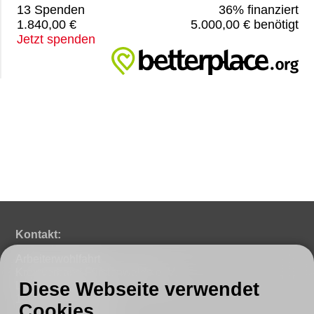
13 Spenden
36% finanziert
1.840,00 €
5.000,00 € benötigt
Jetzt spenden
Kontakt:
Arbeiterwohlfahrt
Kreisverband Fürstenwalde e. V.
Diese Webseite verwendet
Lindenstraße 46
15517 Fürstenwalde
Cookies