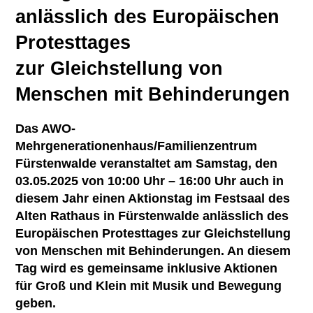
Übersicht
Kontakt
anlässlich des Europäischen
Ambulante Pflege
Betriebsrat
Mitglied werden
Protesttages
Erziehungs- & Familienberatung
Chronik
Ehrenamt
zur Gleichstellung von
Suchtberatung
Satzung
Menschen mit Behinderungen
Spenden
Selbsthilfekontaktstelle im
Das AWO-
„Zimmer mit Aussicht“
Mehrgenerationenhaus/Familienzentrum
Helferkreis
Fürstenwalde veranstaltet am Samstag, den
03.05.2025 von 10:00 Uhr – 16:00 Uhr auch in
Mehrgenerationenhaus
diesem Jahr einen Aktionstag im Festsaal des
Alten Rathaus in Fürstenwalde anlässlich des
Eltern-Kind-Zentrum Briesen
Europäischen Protesttages zur Gleichstellung
von Menschen mit Behinderungen. An diesem
Angebote für Senioren
Tag wird es gemeinsame inklusive Aktionen
Kietztreff im „Zimmer mit Aussicht“
für Groß und Klein mit Musik und Bewegung
geben.