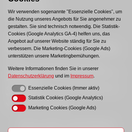
Tel.: 03361 - 59220
Fax: 03361 - 592221
Wir verwenden sogenannte "Essenzielle Cookies", um
die Nutzung unseres Angebots für Sie angenehmer zu
E-mail:
post@awo-fuewa.de
gestalten. Sie sind technisch notwendig. Die Statistik-
Cookies (Google Analytics GA-4) helfen uns, das
Sprechzeiten Geschäftsstelle:
Angebot auf unserer Website ständig für Sie zu
Sie erreichen uns persönlich telefonisch donnerstags
verbessern. Die Marketing-Cookies (Google Ads)
von 9–12 Uhr bzw. dienstags und donnerstags von 14–
unterstützen unsere Marketingbemühungen.
16 Uhr.
Außerhalb der Sprechzeiten erreichen Sie uns
Weitere Informationen finden Sie in unserer
vorzugsweise per Email, bitte nutzen Sie hierfür unser
Datenschutzerklärung
und im
Impressum
.
Kontaktformular
.
Essenzielle Cookies (Immer aktiv)
Gern können Sie uns auch einen Brief schreiben oder
ein Fax senden.
Statistik Cookies (Google Analytics)
Vielen Dank für Ihr Verständnis!
Marketing Cookies (Google Ads)
Startseite
Impressum
Datenschutzhinweise
Hinweisgeberportal
AWO LAG Brandenburg