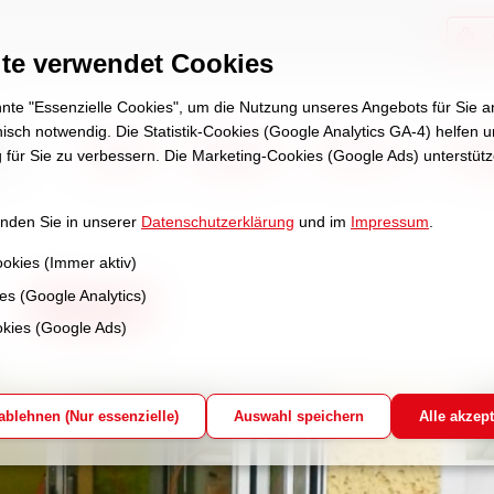
te verwendet Cookies
te "Essenzielle Cookies", um die Nutzung unseres Angebots für Sie
hnisch notwendig. Die Statistik-Cookies (Google Analytics GA-4) helfen 
Aktuell
Angebote
Über uns
Stel
 für Sie zu verbessern. Die Marketing-Cookies (Google Ads) unterstüt
inden Sie in unserer
Datenschutzerklärung
und im
Impressum
.
ookies (Immer aktiv)
ies (Google Analytics)
Aktuell
kies (Google Ads)
geschrieben von Schulze am Di, den 20. Mai 25 u
 ablehnen (Nur essenzielle)
Auswahl speichern
Alle akzept