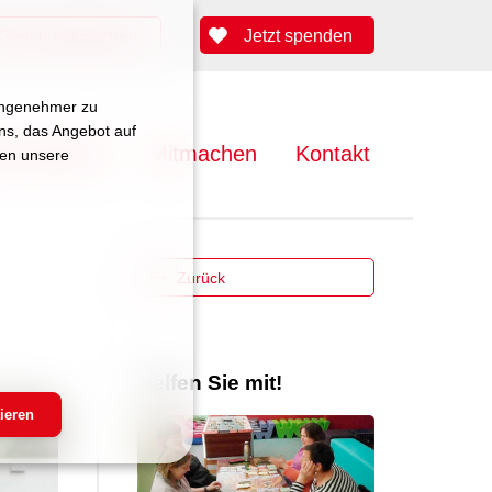
Jetzt spenden
Gleich mitmachen
 angenehmer zu
uns, das Angebot auf
lenangebote
Mitmachen
Kontakt
zen unsere
Zurück
Helfen Sie mit!
m 21:02 Uhr
ieren