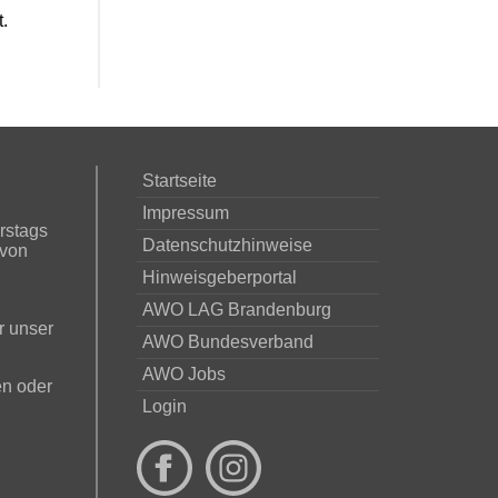
.
Startseite
Impressum
rstags
Datenschutzhinweise
 von
Hinweisgeberportal
AWO LAG Brandenburg
r unser
AWO Bundesverband
AWO Jobs
en oder
Login