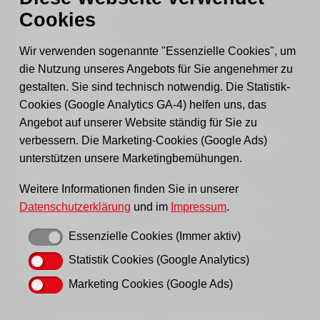
15517 Fürstenwalde
Cookies
Tel.: 03361 - 59220
Fax: 03361 - 592221
Wir verwenden sogenannte "Essenzielle Cookies", um
die Nutzung unseres Angebots für Sie angenehmer zu
E-mail:
post@awo-fuewa.de
gestalten. Sie sind technisch notwendig. Die Statistik-
Cookies (Google Analytics GA-4) helfen uns, das
Sprechzeiten Geschäftsstelle:
Angebot auf unserer Website ständig für Sie zu
Sie erreichen uns persönlich telefonisch donnerstags
verbessern. Die Marketing-Cookies (Google Ads)
von 9–12 Uhr bzw. dienstags und donnerstags von 14–
unterstützen unsere Marketingbemühungen.
16 Uhr.
Außerhalb der Sprechzeiten erreichen Sie uns
Weitere Informationen finden Sie in unserer
vorzugsweise per Email, bitte nutzen Sie hierfür unser
Datenschutzerklärung
und im
Impressum
.
Kontaktformular
.
Essenzielle Cookies (Immer aktiv)
Gern können Sie uns auch einen Brief schreiben oder
ein Fax senden.
Statistik Cookies (Google Analytics)
Vielen Dank für Ihr Verständnis!
Marketing Cookies (Google Ads)