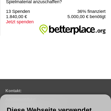
Spielmaterial anzuschaffen?
13 Spenden
36% finanziert
1.840,00 €
5.000,00 € benötigt
Jetzt spenden
Kontakt:
Arbeiterwohlfahrt
Kreisverband Fürstenwalde e. V.
Diese Webseite verwendet
Lindenstraße 46