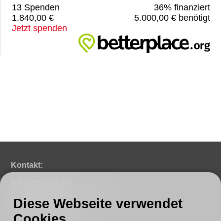
13 Spenden
36% finanziert
1.840,00 €
5.000,00 € benötigt
Jetzt spenden
Kontakt:
Arbeiterwohlfahrt
Kreisverband Fürstenwalde e. V.
Diese Webseite verwendet
Lindenstraße 46
15517 Fürstenwalde
Cookies