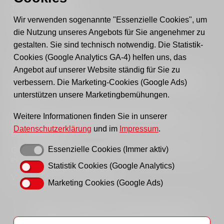
Tel.: 03361 - 59220
Fax: 03361 - 592221
Wir verwenden sogenannte "Essenzielle Cookies", um
die Nutzung unseres Angebots für Sie angenehmer zu
E-mail:
post@awo-fuewa.de
gestalten. Sie sind technisch notwendig. Die Statistik-
Cookies (Google Analytics GA-4) helfen uns, das
Sprechzeiten Geschäftsstelle:
Angebot auf unserer Website ständig für Sie zu
Sie erreichen uns persönlich telefonisch donnerstags
verbessern. Die Marketing-Cookies (Google Ads)
von 9–12 Uhr bzw. dienstags und donnerstags von 14–
unterstützen unsere Marketingbemühungen.
16 Uhr.
Außerhalb der Sprechzeiten erreichen Sie uns
Weitere Informationen finden Sie in unserer
vorzugsweise per Email, bitte nutzen Sie hierfür unser
Datenschutzerklärung
und im
Impressum
.
Kontaktformular
.
Essenzielle Cookies (Immer aktiv)
Gern können Sie uns auch einen Brief schreiben oder
ein Fax senden.
Statistik Cookies (Google Analytics)
Vielen Dank für Ihr Verständnis!
Marketing Cookies (Google Ads)
Startseite
Impressum
Datenschutzhinweise
Hinweisgeberportal
AWO LAG Brandenburg