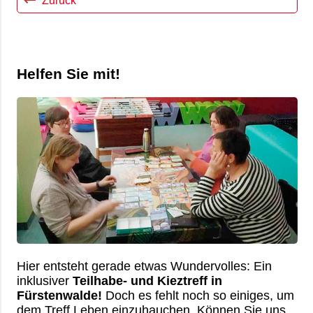
Übersicht
Kontakt
Ambulante Pflege
Betriebsrat
Mitglied werden
Erziehungs- & Familienberatung
Chronik
Ehrenamt
Helfen Sie mit!
Suchtberatung
Satzung
Spenden
Selbsthilfekontaktstelle im
„Zimmer mit Aussicht“
Helferkreis
Mehrgenerationenhaus
Eltern-Kind-Zentrum Briesen
Angebote für Senioren
Hier entsteht gerade etwas Wundervolles: Ein
inklusiver
Teilhabe- und Kieztreff in
Kietztreff im „Zimmer mit Aussicht“
Fürstenwalde!
Doch es fehlt noch so einiges, um
dem Treff Leben einzuhauchen. Können Sie uns