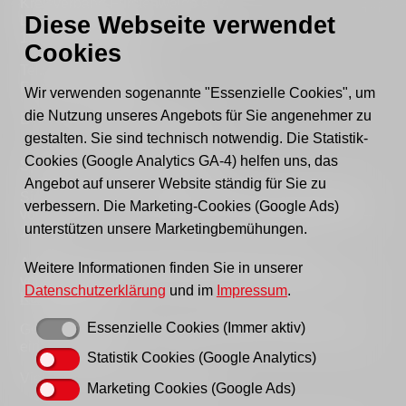
Kreisverband Fürstenwalde e. V.
Diese Webseite verwendet
Lindenstraße 46
15517 Fürstenwalde
Cookies
Tel.: 03361 - 59220
Fax: 03361 - 592221
Wir verwenden sogenannte "Essenzielle Cookies", um
die Nutzung unseres Angebots für Sie angenehmer zu
E-mail:
post@awo-fuewa.de
gestalten. Sie sind technisch notwendig. Die Statistik-
Cookies (Google Analytics GA-4) helfen uns, das
Sprechzeiten Geschäftsstelle:
Angebot auf unserer Website ständig für Sie zu
Sie erreichen uns persönlich telefonisch donnerstags
verbessern. Die Marketing-Cookies (Google Ads)
von 9–12 Uhr bzw. dienstags und donnerstags von 14–
unterstützen unsere Marketingbemühungen.
16 Uhr.
Außerhalb der Sprechzeiten erreichen Sie uns
Weitere Informationen finden Sie in unserer
vorzugsweise per Email, bitte nutzen Sie hierfür unser
Datenschutzerklärung
und im
Impressum
.
Kontaktformular
.
Essenzielle Cookies (Immer aktiv)
Gern können Sie uns auch einen Brief schreiben oder
ein Fax senden.
Statistik Cookies (Google Analytics)
Vielen Dank für Ihr Verständnis!
Marketing Cookies (Google Ads)