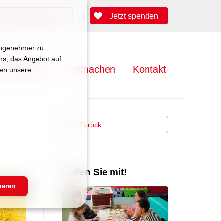
Jetzt spenden
Gleich mitmachen
 angenehmer zu
uns, das Angebot auf
lenangebote
Mitmachen
Kontakt
zen unsere
Zurück
Helfen Sie mit!
m 13:34 Uhr
ieren