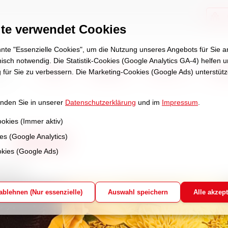
te verwendet Cookies
te "Essenzielle Cookies", um die Nutzung unseres Angebots für Sie
hnisch notwendig. Die Statistik-Cookies (Google Analytics GA-4) helfen 
Aktuell
Angebote
Über uns
Stel
 für Sie zu verbessern. Die Marketing-Cookies (Google Ads) unterstüt
inden Sie in unserer
Datenschutzerklärung
und im
Impressum
.
ookies (Immer aktiv)
ies (Google Analytics)
Aktuell
kies (Google Ads)
iläum!
geschrieben von Schulze am Di, den 7. Okt 25 u
 ablehnen (Nur essenzielle)
Auswahl speichern
Alle akzept