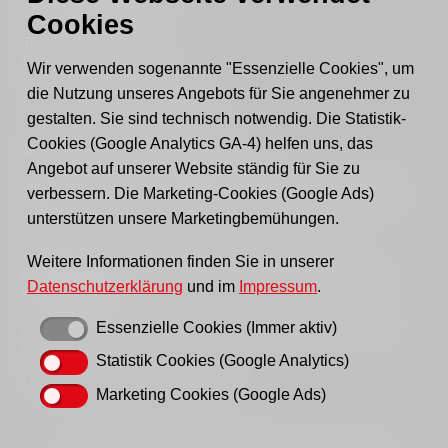
15517 Fürstenwalde
Cookies
Tel.: 03361 - 59220
Fax: 03361 - 592221
Wir verwenden sogenannte "Essenzielle Cookies", um
die Nutzung unseres Angebots für Sie angenehmer zu
E-mail:
post@awo-fuewa.de
gestalten. Sie sind technisch notwendig. Die Statistik-
Cookies (Google Analytics GA-4) helfen uns, das
Sprechzeiten Geschäftsstelle:
Angebot auf unserer Website ständig für Sie zu
Sie erreichen uns persönlich telefonisch donnerstags
verbessern. Die Marketing-Cookies (Google Ads)
von 9–12 Uhr bzw. dienstags und donnerstags von 14–
unterstützen unsere Marketingbemühungen.
16 Uhr.
Außerhalb der Sprechzeiten erreichen Sie uns
Weitere Informationen finden Sie in unserer
vorzugsweise per Email, bitte nutzen Sie hierfür unser
Datenschutzerklärung
und im
Impressum
.
Kontaktformular
.
Essenzielle Cookies (Immer aktiv)
Gern können Sie uns auch einen Brief schreiben oder
ein Fax senden.
Statistik Cookies (Google Analytics)
Vielen Dank für Ihr Verständnis!
Marketing Cookies (Google Ads)
Startseite
Impressum
Datenschutzhinweise