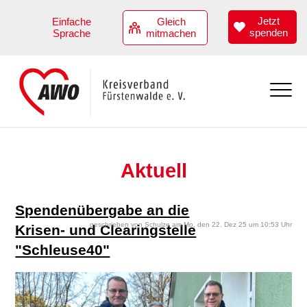
Jetzt
Einfache
Gleich
spenden
Sprache
mitmachen
Aktuell
Aktuell
Übersicht
Angebote
Termine
Übersicht
Spendenübergabe an die
Über uns
geschrieben von Schulze am Mo, den 22. Dez 25 um 10:53 Uhr
Krisen- und Clearingstelle
Kindertagesstätten
Übersicht
Stellenangebote
"Schleuse40"
Hilfen zur Erziehung
Vorstand
Jobs
Mitmachen
Angebote zur Teilhabe
Geschäftsstellenteam
Benefits