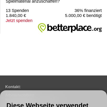
Spielmaterial anzuschaffen?
13 Spenden
36% finanziert
1.840,00 €
5.000,00 € benötigt
Jetzt spenden
Kontakt:
Arbeiterwohlfahrt
Kreisverband Fürstenwalde e. V.
Diese Webseite verwendet
Lindenstraße 46