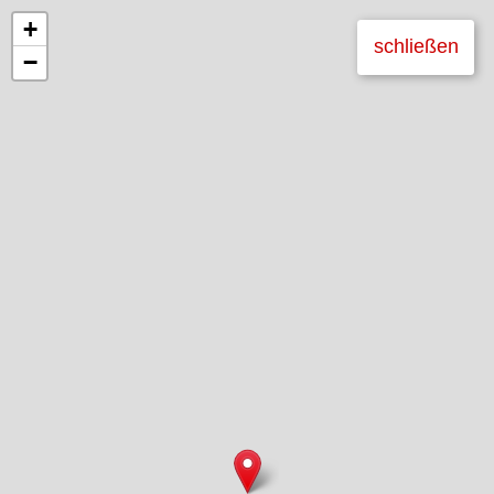
+
schließen
−