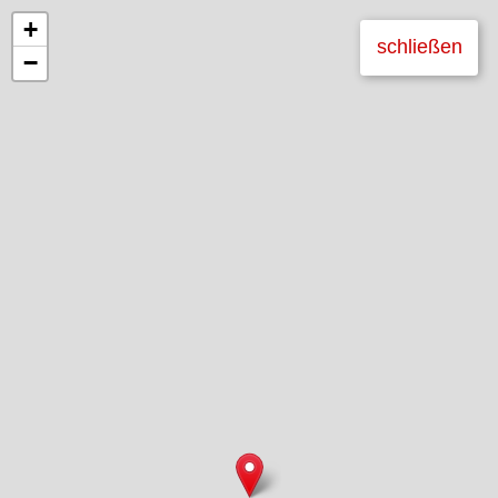
+
schließen
−