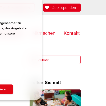
Jetzt spenden
Gleich mitmachen
 angenehmer zu
uns, das Angebot auf
lenangebote
Mitmachen
Kontakt
zen unsere
Zurück
Helfen Sie mit!
m 15:36 Uhr
ieren