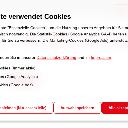
te verwendet Cookies
te "Essenzielle Cookies", um die Nutzung unseres Angebots für Sie
hnisch notwendig. Die Statistik-Cookies (Google Analytics GA-4) helfen 
Aktuell
Angebote
Über uns
Stel
 für Sie zu verbessern. Die Marketing-Cookies (Google Ads) unterstüt
inden Sie in unserer
Datenschutzerklärung
und im
Impressum
.
ookies (Immer aktiv)
ies (Google Analytics)
Aktuell
kies (Google Ads)
geschrieben von Schulze am Di, den 16. Sep 25 u
 ablehnen (Nur essenzielle)
Auswahl speichern
Alle akzept