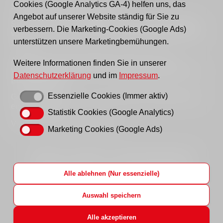
Cookies (Google Analytics GA-4) helfen uns, das
Sprechzeiten Geschäftsstelle:
Angebot auf unserer Website ständig für Sie zu
Sie erreichen uns persönlich telefonisch donnerstags
verbessern. Die Marketing-Cookies (Google Ads)
von 9–12 Uhr bzw. dienstags und donnerstags von 14–
unterstützen unsere Marketingbemühungen.
16 Uhr.
Außerhalb der Sprechzeiten erreichen Sie uns
Weitere Informationen finden Sie in unserer
vorzugsweise per Email, bitte nutzen Sie hierfür unser
Datenschutzerklärung
und im
Impressum
.
Kontaktformular
.
Essenzielle Cookies (Immer aktiv)
Gern können Sie uns auch einen Brief schreiben oder
ein Fax senden.
Statistik Cookies (Google Analytics)
Vielen Dank für Ihr Verständnis!
Marketing Cookies (Google Ads)
Startseite
Impressum
Datenschutzhinweise
Hinweisgeberportal
AWO LAG Brandenburg
Alle ablehnen (Nur essenzielle)
AWO Bundesverband
AWO Jobs
Login
Auswahl speichern
Alle akzeptieren