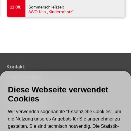
11.08.
Sommerschließzeit
AWO Kita „Kinderrabatz“
Kontakt:
Arbeiterwohlfahrt
Kreisverband Fürstenwalde e. V.
Diese Webseite verwendet
Lindenstraße 46
15517 Fürstenwalde
Cookies
Tel.: 03361 - 59220
Fax: 03361 - 592221
Wir verwenden sogenannte "Essenzielle Cookies", um
die Nutzung unseres Angebots für Sie angenehmer zu
E-mail:
post@awo-fuewa.de
gestalten. Sie sind technisch notwendig. Die Statistik-