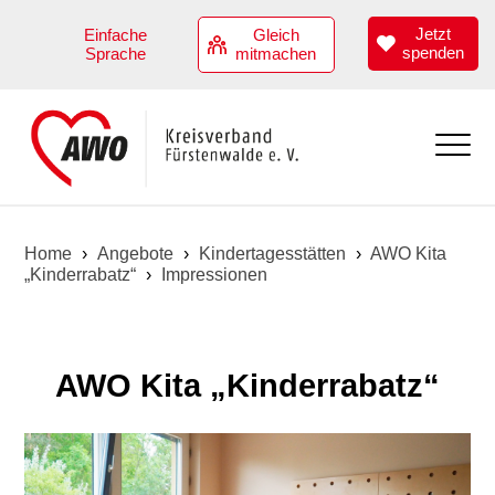
Jetzt
Einfache
Gleich
spenden
Sprache
mitmachen
Aktuell
Home
›
Angebote
›
Kindertagesstätten
›
AWO Kita
„Kinderrabatz“
›
Impressionen
Übersicht
Angebote
Termine
Übersicht
AWO Kita „Kinderrabatz“
Kindertagesstätten
Hilfen zur Erziehung
Angebote zur Teilhabe