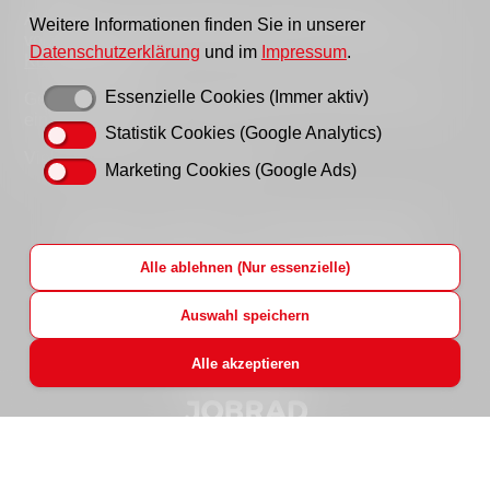
Außerhalb der Sprechzeiten erreichen Sie uns
Weitere Informationen finden Sie in unserer
vorzugsweise per Email, bitte nutzen Sie hierfür unser
Datenschutzerklärung
und im
Impressum
.
Kontaktformular
.
Essenzielle Cookies (Immer aktiv)
Gern können Sie uns auch einen Brief schreiben oder
ein Fax senden.
Statistik Cookies (Google Analytics)
Vielen Dank für Ihr Verständnis!
Marketing Cookies (Google Ads)
Startseite
Impressum
Datenschutzhinweise
Hinweisgeberportal
AWO LAG Brandenburg
Alle ablehnen (Nur essenzielle)
AWO Bundesverband
AWO Jobs
Login
Auswahl speichern
Alle akzeptieren