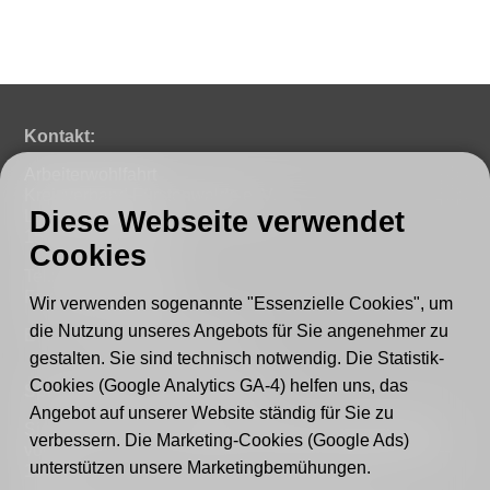
Kontakt:
Arbeiterwohlfahrt
Kreisverband Fürstenwalde e. V.
Diese Webseite verwendet
Lindenstraße 46
15517 Fürstenwalde
Cookies
Tel.: 03361 - 59220
Fax: 03361 - 592221
Wir verwenden sogenannte "Essenzielle Cookies", um
die Nutzung unseres Angebots für Sie angenehmer zu
E-mail:
post@awo-fuewa.de
gestalten. Sie sind technisch notwendig. Die Statistik-
Cookies (Google Analytics GA-4) helfen uns, das
Sprechzeiten Geschäftsstelle:
Angebot auf unserer Website ständig für Sie zu
Sie erreichen uns persönlich telefonisch donnerstags
verbessern. Die Marketing-Cookies (Google Ads)
von 9–12 Uhr bzw. dienstags und donnerstags von 14–
unterstützen unsere Marketingbemühungen.
16 Uhr.