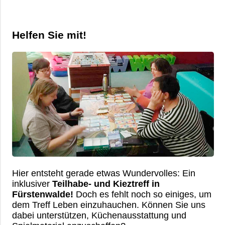
Benefits
Ambulante Pflege
Betriebsrat
Mitmachen
Helfen Sie mit!
Erziehungs- & Familienberatung
Chronik
Übersicht
Kontakt
Suchtberatung
Satzung
Mitglied werden
Selbsthilfekontaktstelle im
Ehrenamt
„Zimmer mit Aussicht“
Spenden
Helferkreis
Mehrgenerationenhaus
Eltern-Kind-Zentrum Briesen
Hier entsteht gerade etwas Wundervolles: Ein
Angebote für Senioren
inklusiver
Teilhabe- und Kieztreff in
Fürstenwalde!
Doch es fehlt noch so einiges, um
Kietztreff im „Zimmer mit Aussicht“
dem Treff Leben einzuhauchen. Können Sie uns
dabei unterstützen, Küchenausstattung und