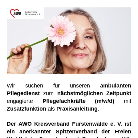
Benefits
Ambulante Pflege
Betriebsrat
Mitmachen
Erziehungs- & Familienberatung
Chronik
Übersicht
Kontakt
Suchtberatung
Satzung
Mitglied werden
Selbsthilfekontaktstelle im
Ehrenamt
„Zimmer mit Aussicht“
Spenden
Helferkreis
Mehrgenerationenhaus
Wir suchen für unseren
ambulanten
Pflegedienst
zum
nächstmöglichen Zeitpunkt
Eltern-Kind-Zentrum Briesen
engagierte
Pflegefachkräfte (m/w/d)
mit
Zusatzfunktion
als
Praxisanleitung
.
Angebote für Senioren
Der AWO Kreisverband Fürstenwalde e. V. ist
Kietztreff im „Zimmer mit Aussicht“
ein anerkannter Spitzenverband der Freien