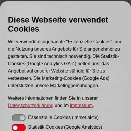
Arbeiterwohlfahrt
Kreisverband Fürstenwalde e. V.
Diese Webseite verwendet
Lindenstraße 46
15517 Fürstenwalde
Cookies
Tel.: 03361 - 59220
Fax: 03361 - 592221
Wir verwenden sogenannte "Essenzielle Cookies", um
die Nutzung unseres Angebots für Sie angenehmer zu
E-mail:
post@awo-fuewa.de
gestalten. Sie sind technisch notwendig. Die Statistik-
Cookies (Google Analytics GA-4) helfen uns, das
Sprechzeiten Geschäftsstelle:
Angebot auf unserer Website ständig für Sie zu
Sie erreichen uns persönlich telefonisch donnerstags
verbessern. Die Marketing-Cookies (Google Ads)
von 9–12 Uhr bzw. dienstags und donnerstags von 14–
unterstützen unsere Marketingbemühungen.
16 Uhr.
Außerhalb der Sprechzeiten erreichen Sie uns
Weitere Informationen finden Sie in unserer
vorzugsweise per Email, bitte nutzen Sie hierfür unser
Datenschutzerklärung
und im
Impressum
.
Kontaktformular
.
Essenzielle Cookies (Immer aktiv)
Gern können Sie uns auch einen Brief schreiben oder
ein Fax senden.
Statistik Cookies (Google Analytics)