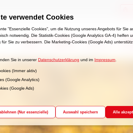
te verwendet Cookies
te "Essenzielle Cookies", um die Nutzung unseres Angebots für Sie
hnisch notwendig. Die Statistik-Cookies (Google Analytics GA-4) helfen 
Aktuell
Angebote
Über uns
Stel
 für Sie zu verbessern. Die Marketing-Cookies (Google Ads) unterstüt
inden Sie in unserer
Datenschutzerklärung
und im
Impressum
.
ookies (Immer aktiv)
ies (Google Analytics)
kies (Google Ads)
 ablehnen (Nur essenzielle)
Auswahl speichern
Alle akzept