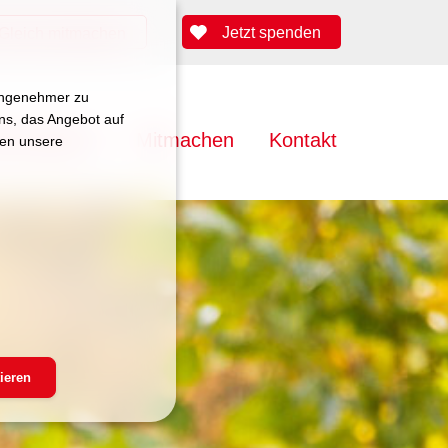
Jetzt spenden
Gleich mitmachen
 angenehmer zu
uns, das Angebot auf
lenangebote
Mitmachen
Kontakt
zen unsere
ieren