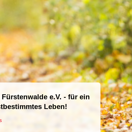
le Dienstleistungen mit
ürstenwalde e.V. - für ein
 im Landkreis Oder/Spree
stbestimmtes Leben!
te
s