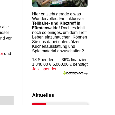
Hier entsteht gerade etwas
Wundervolles: Ein inklusiver
Teilhabe- und Kieztreff in
 alle
Fürstenwalde!
Doch es fehlt
iöser
noch so einiges, um dem Treff
Leben einzuhauchen. Können
und von
Sie uns dabei unterstützen,
Küchenausstattung und
Spielmaterial anzuschaffen?
er
und
13 Spenden
36% finanziert
1.840,00 €
5.000,00 € benötigt
Jetzt spenden
Aktuelles
06.07.
Herzlichen Glückwunsch
zum Dienstjubiläum!