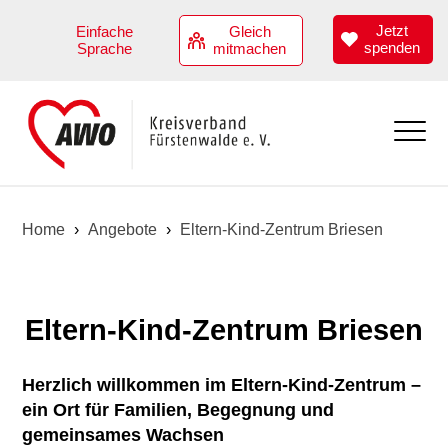
Jetzt
Einfache
Gleich
spenden
Sprache
mitmachen
Aktuell
Home
›
Angebote
›
Eltern-Kind-Zentrum Briesen
Übersicht
Angebote
Termine
Übersicht
Eltern-Kind-Zentrum Briesen
Kindertagesstätten
Herzlich willkommen im Eltern-Kind-Zentrum –
Hilfen zur Erziehung
ein Ort für Familien, Begegnung und
gemeinsames Wachsen
Angebote zur Teilhabe