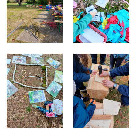
Gäste.
Wenn Sie aktiv werden möchten, Interesse
daran haben, neue Menschen
kennenzulernen und gleichzeitig etwas
Sinnvolles für die Gemeinschaft zu tun, sind
Sie bei uns genau richtig! Gemeinsam finden
wir heraus, wo und wie wir Ihre Stärken und
Interessen am besten einsetzen können. Sie
entscheiden, was Sie wann und wie oft tun
möchten.
Haben Sie Lust, sich im Eltern-Kind-Zentrum
Briesen ehrenamtlich zu engagieren?
Dann nehmen Sie gern Kontakt zu uns auf.
Wir freuen uns auf Sie!