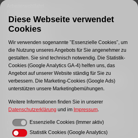
Arbeiterwohlfahrt
Kreisverband Fürstenwalde e. V.
Diese Webseite verwendet
Lindenstraße 46
15517 Fürstenwalde
Cookies
Tel.: 03361 - 59220
Fax: 03361 - 592221
Wir verwenden sogenannte "Essenzielle Cookies", um
die Nutzung unseres Angebots für Sie angenehmer zu
E-mail:
post@awo-fuewa.de
gestalten. Sie sind technisch notwendig. Die Statistik-
Cookies (Google Analytics GA-4) helfen uns, das
Sprechzeiten Geschäftsstelle:
Angebot auf unserer Website ständig für Sie zu
Sie erreichen uns persönlich telefonisch donnerstags
verbessern. Die Marketing-Cookies (Google Ads)
von 9–12 Uhr bzw. dienstags und donnerstags von 14–
unterstützen unsere Marketingbemühungen.
16 Uhr.
Außerhalb der Sprechzeiten erreichen Sie uns
Weitere Informationen finden Sie in unserer
vorzugsweise per Email, bitte nutzen Sie hierfür unser
Datenschutzerklärung
und im
Impressum
.
Kontaktformular
.
Essenzielle Cookies (Immer aktiv)
Gern können Sie uns auch einen Brief schreiben oder
ein Fax senden.
Statistik Cookies (Google Analytics)