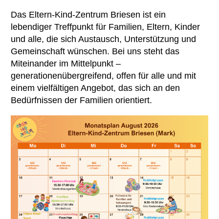
Das Eltern-Kind-Zentrum Briesen ist ein
Ambulante Pflege
lebendiger Treffpunkt für Familien, Eltern, Kinder
Erziehungs- & Familienberatung
und alle, die sich Austausch, Unterstützung und
Gemeinschaft wünschen. Bei uns steht das
Suchtberatung
Miteinander im Mittelpunkt –
generationenübergreifend, offen für alle und mit
Selbsthilfekontaktstelle im
einem vielfältigen Angebot, das sich an den
„Zimmer mit Aussicht“
Bedürfnissen der Familien orientiert.
Helferkreis
Mehrgenerationenhaus
Eltern-Kind-Zentrum Briesen
Angebote für Senioren
Kietztreff im „Zimmer mit Aussicht“