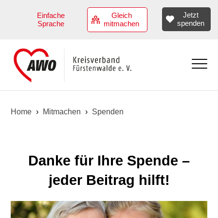
Jetzt
Einfache
Gleich
spenden
Sprache
mitmachen
Aktuell
Home
›
Mitmachen
›
Spenden
Übersicht
Angebote
Termine
Übersicht
Über uns
Danke für Ihre Spende –
Kindertagesstätten
Übersicht
Stellenangebote
jeder Beitrag hilft!
Hilfen zur Erziehung
Vorstand
Jobs
Mitmachen
Angebote zur Teilhabe
Geschäftsstellenteam
Benefits