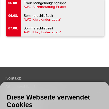
06.08.
Frauen*Angehörigengruppe
AWO Suchtberatung Erkner
06.08.
Sommerschließzeit
AWO Kita „Kinderrabatz“
07.08.
Sommerschließzeit
AWO Kita „Kinderrabatz“
Kontakt:
Arbeiterwohlfahrt
Kreisverband Fürstenwalde e. V.
Diese Webseite verwendet
Lindenstraße 46
15517 Fürstenwalde
Cookies