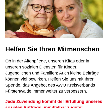
Übersicht
Ambulante Pflege
Betriebsrat
Mitglied werden
Erziehungs- & Familienberatung
Chronik
Ehrenamt
Suchtberatung
Satzung
Spenden
Selbsthilfekontaktstelle im
Kontakt
„Zimmer mit Aussicht“
Helfen Sie Ihren Mitmenschen
Helferkreis
Ob in der Altenpflege, unseren Kitas oder in
Mehrgenerationenhaus
unseren sozialen Diensten für Kinder,
Jugendlichen und Familien: Auch kleine Beiträge
Eltern-Kind-Zentrum Briesen
können viel bewirken. Helfen Sie uns mit Ihrer
Spende, das Angebot des AWO Kreisverbands
Angebote für Senioren
Fürstenwalde immer weiter zu verbessern.
Kietztreff im „Zimmer mit Aussicht“
Jede Zuwendung kommt der Erfüllung unseres
sozialen Auftrags unmittelbar zugute!