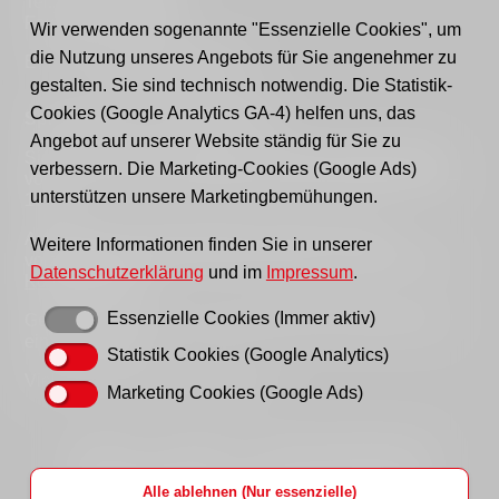
Tel.: 03361 - 59220
Fax: 03361 - 592221
Wir verwenden sogenannte "Essenzielle Cookies", um
die Nutzung unseres Angebots für Sie angenehmer zu
E-mail:
post@awo-fuewa.de
gestalten. Sie sind technisch notwendig. Die Statistik-
Cookies (Google Analytics GA-4) helfen uns, das
Sprechzeiten Geschäftsstelle:
Angebot auf unserer Website ständig für Sie zu
Sie erreichen uns persönlich telefonisch donnerstags
verbessern. Die Marketing-Cookies (Google Ads)
von 9–12 Uhr bzw. dienstags und donnerstags von 14–
unterstützen unsere Marketingbemühungen.
16 Uhr.
Außerhalb der Sprechzeiten erreichen Sie uns
Weitere Informationen finden Sie in unserer
vorzugsweise per Email, bitte nutzen Sie hierfür unser
Datenschutzerklärung
und im
Impressum
.
Kontaktformular
.
Essenzielle Cookies (Immer aktiv)
Gern können Sie uns auch einen Brief schreiben oder
ein Fax senden.
Statistik Cookies (Google Analytics)
Vielen Dank für Ihr Verständnis!
Marketing Cookies (Google Ads)
Startseite
Impressum
Datenschutzhinweise
Hinweisgeberportal
AWO LAG Brandenburg
Alle ablehnen (Nur essenzielle)