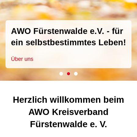
Soziale Dienstleistungen mit
Herz im Landkreis
AWO Fürstenwalde e.V. - für
Oder/Spree
ein selbstbestimmtes Leben!
Angebote
Über uns
Herzlich willkommen beim
AWO Kreisverband
Fürstenwalde e. V.