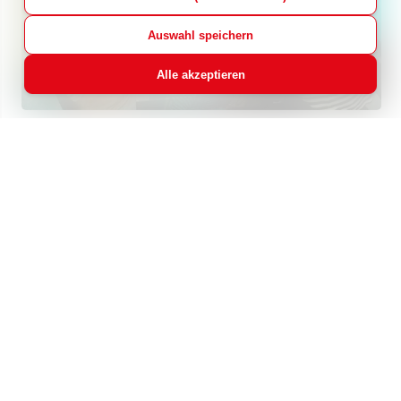
Auswahl speichern
Alle akzeptieren
Hier entsteht gerade etwas Wundervolles: Ein
inklusiver
Teilhabe- und Kieztreff in
Fürstenwalde!
Doch es fehlt noch so einiges, um
dem Treff Leben einzuhauchen. Können Sie uns
dabei unterstützen, Küchenausstattung und
Spielmaterial anzuschaffen?
13 Spenden
36% finanziert
1.840,00 €
5.000,00 € benötigt
Jetzt spenden