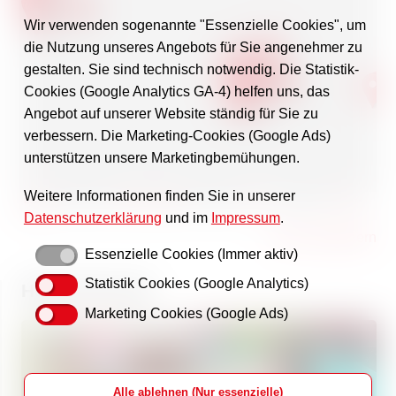
Wir verwenden sogenannte "Essenzielle Cookies", um
die Nutzung unseres Angebots für Sie angenehmer zu
gestalten. Sie sind technisch notwendig. Die Statistik-
Cookies (Google Analytics GA-4) helfen uns, das
Angebot auf unserer Website ständig für Sie zu
verbessern. Die Marketing-Cookies (Google Ads)
unterstützen unsere Marketingbemühungen.
Weitere Informationen finden Sie in unserer
Leaflet
| Map data ©
OpenStreetMap
contributors,
ODbL
— Imagery ©
CC-BY-
SA
Datenschutzerklärung
und im
Impressum
.
Karte vergrößern
Essenzielle Cookies (Immer aktiv)
Statistik Cookies (Google Analytics)
Helfen Sie mit!
Marketing Cookies (Google Ads)
Alle ablehnen (Nur essenzielle)