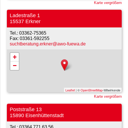
Karte vergrößern
Ladestraße 1
15537 Erkner
03362-75365
03361-592255
suchtberatung.erkner@awo-fuewa.de
+
−
Leaflet
| ©
OpenStreetMap
-Mitwirkende
Karte vergrößern
Poststraße 13
15890 Eisenhüttenstadt
03364 771 63 56