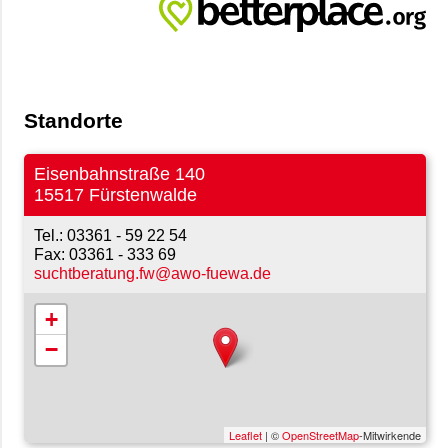
Standorte
Eisenbahnstraße 140
15517 Fürstenwalde
03361 - 59 22 54
03361 - 333 69
suchtberatung.fw@awo-fuewa.de
+
−
Leaflet
| ©
OpenStreetMap
-Mitwirkende