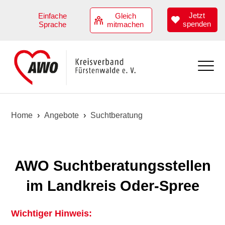
Jetzt
Einfache
Gleich
spenden
Sprache
mitmachen
Aktuell
Home
›
Angebote
›
Suchtberatung
Übersicht
Angebote
Termine
Übersicht
AWO Suchtberatungsstellen
Kindertagesstätten
im Landkreis Oder-Spree
Hilfen zur Erziehung
Wichtiger Hinweis:
Angebote zur Teilhabe