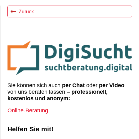
unabhängigen Selbsthilfekontaktstellen
wenden:
Zurück
Fürstenwalde:
https://fiks-ev.de/
Erkner:
https://awo-
fuewa.de/selbsthilfekontaktstelle/
Eisenhüttenstadt/Beeskow:
https://www.drk-
mohs.de/angebote/s3/selbsthilfe/selbsthilfe-
zentrale.html
Sie können sich auch
per Chat
oder
per Video
von uns beraten lassen –
professionell,
kostenlos und anonym:
Online-Beratung
Helfen Sie mit!