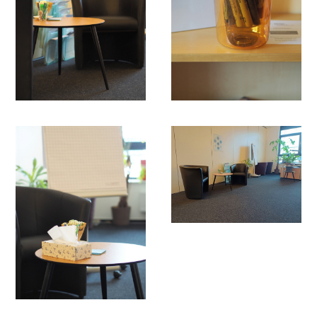
Institutionen) zum Besuch der
Suchtberatungsstelle verpflichtet worden sind,
nehmen Sie an dieser Gruppe teil. Rufen Sie
uns an, wir besprechen mit Ihnen wann, wie
und wo das möglich ist.
Sprechstunde Wohnungsnotfallhilfe:
In regelmäßigen Abständen führen wir im
Wohnprojekt Luise in Fürstenwalde für die
dortigen Bewohner:innen Infoveranstaltungen
und Beratungs-Sprechstunden durch.
Wenden Sie sich bei Interesse bitte an die
dortigen Mitarbeiter:innen.
Frühstücksgruppe:
Die Teilnehmenden dieser Gruppe treffen sich
einmal wöchentlich in unserer Beratungsstelle