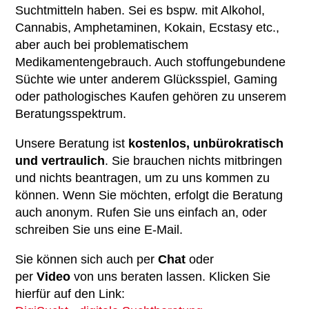
Über uns
Suchtmitteln haben. Sei es bspw. mit Alkohol,
Cannabis, Amphetaminen, Kokain, Ecstasy etc.,
Übersicht
Stellenangebote
aber auch bei problematischem
Medikamentengebrauch. Auch stoffungebundene
Vorstand
Jobs
Mitmachen
Süchte wie unter anderem Glücksspiel, Gaming
Geschäftsstellenteam
oder pathologisches Kaufen gehören zu unserem
Benefits
Übersicht
Kontakt
Beratungsspektrum.
Betriebsrat
Mitglied werden
Unsere Beratung ist
kostenlos, unbürokratisch
Chronik
und vertraulich
. Sie brauchen nichts mitbringen
Ehrenamt
und nichts beantragen, um zu uns kommen zu
Satzung
Spenden
können. Wenn Sie möchten, erfolgt die Beratung
auch anonym. Rufen Sie uns einfach an, oder
schreiben Sie uns eine E-Mail.
Sie können sich auch per
Chat
oder
per
Video
von uns beraten lassen. Klicken Sie
hierfür auf den Link: