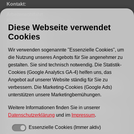
Kontakt:
Arbeiterwohlfahrt
Kreisverband Fürstenwalde e. V.
Diese Webseite verwendet
Lindenstraße 46
15517 Fürstenwalde
Cookies
Tel.: 03361 - 59220
Fax: 03361 - 592221
Wir verwenden sogenannte "Essenzielle Cookies", um
die Nutzung unseres Angebots für Sie angenehmer zu
E-mail:
post@awo-fuewa.de
gestalten. Sie sind technisch notwendig. Die Statistik-
Cookies (Google Analytics GA-4) helfen uns, das
Sprechzeiten Geschäftsstelle:
Angebot auf unserer Website ständig für Sie zu
Sie erreichen uns persönlich telefonisch donnerstags
verbessern. Die Marketing-Cookies (Google Ads)
von 9–12 Uhr bzw. dienstags und donnerstags von 14–
unterstützen unsere Marketingbemühungen.
16 Uhr.
Außerhalb der Sprechzeiten erreichen Sie uns
Weitere Informationen finden Sie in unserer
vorzugsweise per Email, bitte nutzen Sie hierfür unser
Datenschutzerklärung
und im
Impressum
.
Kontaktformular
.
Essenzielle Cookies (Immer aktiv)
Gern können Sie uns auch einen Brief schreiben oder
ein Fax senden.