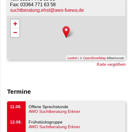
03364 771 63 58
suchtberatung.ehst@awo-fuewa.de
+
−
Leaflet
| ©
OpenStreetMap
-Mitwirkende
Karte vergrößern
Termine
11.08.
Offene Sprechstunde
AWO Suchtberatung Erkner
12.08.
Frühstücksgruppe
AWO Suchtberatung Erkner