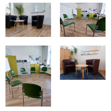
und frühstücken gemeinsam. Hier können Sie
sich in entspannter Atmosphäre mit anderen
Betroffenen austauschen. Voraussetzung für
die Teilnahme ist, dass Sie bereits bei uns in
Beratung waren. Nehmen Sie bei Interesse
Kontakt mit uns auf. Es gibt an jedem unserer
Standorte eine Frühstücksgruppe.
Selbsthilfegruppen:
Wenn Sie Interesse an einer
Selbsthilfegruppe haben, melden Sie sich
gerne bei uns. Wir können für Sie den
Kontakt zu Selbsthilfegruppen herstellen.
Sowohl für Betroffene als auch für
Angehörige.
Gerne können Sie sich auch direkt an die