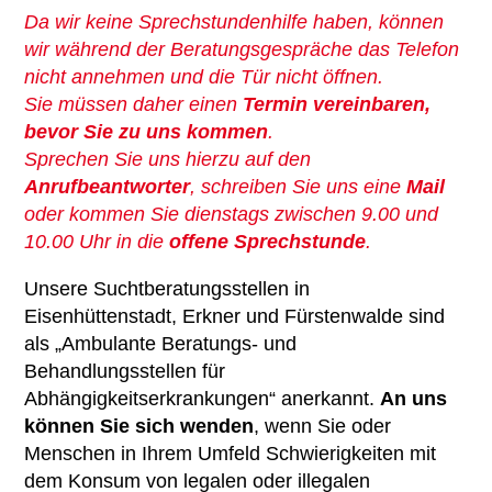
Da wir keine Sprechstundenhilfe haben, können
Ambulante Pflege
wir während der Beratungsgespräche das Telefon
nicht annehmen und die Tür nicht öffnen.
Erziehungs- & Familienberatung
Sie müssen daher einen
Termin vereinbaren,
Suchtberatung
bevor Sie zu uns kommen
.
Sprechen Sie uns hierzu auf den
Selbsthilfekontaktstelle im
Anrufbeantworter
, schreiben Sie uns eine
Mail
„Zimmer mit Aussicht“
oder kommen Sie dienstags zwischen 9.00 und
10.00 Uhr in die
offene Sprechstunde
.
Helferkreis
Unsere Suchtberatungsstellen in
Mehrgenerationenhaus
Eisenhüttenstadt, Erkner und Fürstenwalde sind
als „Ambulante Beratungs- und
Eltern-Kind-Zentrum Briesen
Behandlungsstellen für
Angebote für Senioren
Abhängigkeitserkrankungen“ anerkannt.
An uns
können Sie sich wenden
, wenn Sie oder
Kietztreff im „Zimmer mit Aussicht“
Menschen in Ihrem Umfeld Schwierigkeiten mit
dem Konsum von legalen oder illegalen