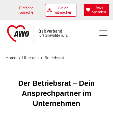
Jetzt
Einfache
Gleich
spenden
Sprache
mitmachen
Aktuell
Home
›
Über uns
›
Betriebsrat
Übersicht
Angebote
Termine
Übersicht
Über uns
Der Betriebsrat – Dein
Kindertagesstätten
Übersicht
Ansprechpartner im
Hilfen zur Erziehung
Vorstand
Unternehmen
Angebote zur Teilhabe
Geschäftsstellenteam