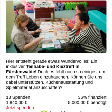
Stephanie Stottmeier -
Betriebsratsmitglied
Im AWO Kreisverband Fürstenwalde e.V. tätig
seit 2014.
Im Betriebsrat seit 05/2026 und im
Tätigkeitsbereich „Kita“ aktiv.
Hier entsteht gerade etwas Wundervolles: Ein
inklusiver
Teilhabe- und Kieztreff in
Fürstenwalde!
Doch es fehlt noch so einiges, um
dem Treff Leben einzuhauchen. Können Sie uns
dabei unterstützen, Küchenausstattung und
Spielmaterial anzuschaffen?
13 Spenden
36% finanziert
1.840,00 €
5.000,00 € benötigt
Jetzt spenden