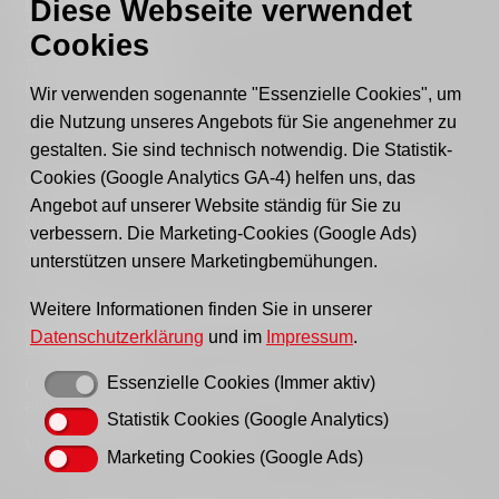
Diese Webseite verwendet
Lindenstraße 46
15517 Fürstenwalde
Cookies
Tel.: 03361 - 59220
Fax: 03361 - 592221
Wir verwenden sogenannte "Essenzielle Cookies", um
die Nutzung unseres Angebots für Sie angenehmer zu
E-mail:
post@awo-fuewa.de
gestalten. Sie sind technisch notwendig. Die Statistik-
Cookies (Google Analytics GA-4) helfen uns, das
Sprechzeiten Geschäftsstelle:
Angebot auf unserer Website ständig für Sie zu
Sie erreichen uns persönlich telefonisch donnerstags
verbessern. Die Marketing-Cookies (Google Ads)
von 9–12 Uhr bzw. dienstags und donnerstags von 14–
unterstützen unsere Marketingbemühungen.
16 Uhr.
Außerhalb der Sprechzeiten erreichen Sie uns
Weitere Informationen finden Sie in unserer
vorzugsweise per Email, bitte nutzen Sie hierfür unser
Datenschutzerklärung
und im
Impressum
.
Kontaktformular
.
Essenzielle Cookies (Immer aktiv)
Gern können Sie uns auch einen Brief schreiben oder
ein Fax senden.
Statistik Cookies (Google Analytics)
Vielen Dank für Ihr Verständnis!
Marketing Cookies (Google Ads)