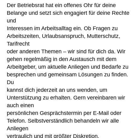
Der Betriebsrat hat ein offenes Ohr für deine
Ambulante Pflege
Betriebsrat
Belange und setzt sich engagiert für deine Rechte
und
Erziehungs- & Familienberatung
Chronik
Interessen im Arbeitsalltag ein. Ob Fragen zu
Arbeitszeiten, Urlaubsanspruch, Mutterschutz,
Suchtberatung
Satzung
Tarifrecht
Selbsthilfekontaktstelle im
oder anderen Themen – wir sind für dich da. Wir
Stellenangebote
„Zimmer mit Aussicht“
gehen regelmäßig in den Austausch mit dem
Jobs
Arbeitgeber, um aktuelle Anliegen und Bedarfe zu
Mitmachen
Helferkreis
besprechen und gemeinsam Lösungen zu finden.
Benefits
Übersicht
Du
Kontakt
Mehrgenerationenhaus
kannst dich jederzeit an uns wenden, um
Mitglied werden
Eltern-Kind-Zentrum Briesen
Unterstützung zu erhalten. Gern vereinbaren wir
auch einen
Ehrenamt
Angebote für Senioren
persönlichen Gesprächstermin per E-Mail oder
Telefon. Selbstverständlich behandeln wir alle
Spenden
Kietztreff im „Zimmer mit Aussicht“
Anliegen
vertraulich und mit größter Diskretion.