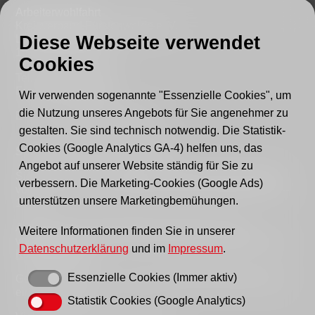
Arbeiterwohlfahrt
Kreisverband Fürstenwalde e. V.
Diese Webseite verwendet
Lindenstraße 46
15517 Fürstenwalde
Cookies
Tel.: 03361 - 59220
Fax: 03361 - 592221
Wir verwenden sogenannte "Essenzielle Cookies", um
die Nutzung unseres Angebots für Sie angenehmer zu
E-mail:
post@awo-fuewa.de
gestalten. Sie sind technisch notwendig. Die Statistik-
Cookies (Google Analytics GA-4) helfen uns, das
Sprechzeiten Geschäftsstelle:
Angebot auf unserer Website ständig für Sie zu
Sie erreichen uns persönlich telefonisch donnerstags
verbessern. Die Marketing-Cookies (Google Ads)
von 9–12 Uhr bzw. dienstags und donnerstags von 14–
unterstützen unsere Marketingbemühungen.
16 Uhr.
Außerhalb der Sprechzeiten erreichen Sie uns
Weitere Informationen finden Sie in unserer
vorzugsweise per Email, bitte nutzen Sie hierfür unser
Datenschutzerklärung
und im
Impressum
.
Kontaktformular
.
Essenzielle Cookies (Immer aktiv)
Gern können Sie uns auch einen Brief schreiben oder
ein Fax senden.
Statistik Cookies (Google Analytics)