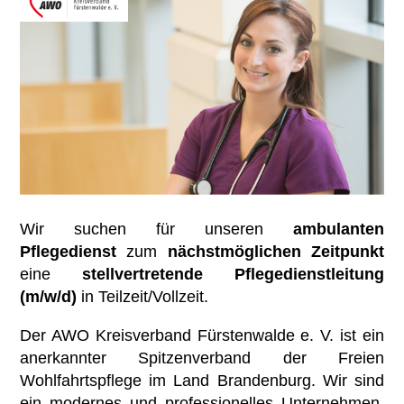
Benefits
Ambulante Pflege
Betriebsrat
Mitmachen
Erziehungs- & Familienberatung
Chronik
Übersicht
Kontakt
Suchtberatung
Satzung
Mitglied werden
Selbsthilfekontaktstelle im
Ehrenamt
„Zimmer mit Aussicht“
Spenden
Helferkreis
Wir suchen für unseren
ambulanten
Mehrgenerationenhaus
Pflegedienst
zum
nächstmöglichen Zeitpunkt
eine
stellvertretende Pflegedienstleitung
Eltern-Kind-Zentrum Briesen
(m/w/d)
in
Teilzeit/Vollzeit.
Angebote für Senioren
Der AWO Kreisverband Fürstenwalde e. V. ist ein
anerkannter Spitzenverband der Freien
Kietztreff im „Zimmer mit Aussicht“
Wohlfahrtspflege im Land Brandenburg. Wir sind
ein modernes und professionelles Unternehmen,