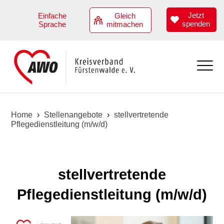
Jetzt
Einfache
Gleich
spenden
Sprache
mitmachen
Aktuell
Home
›
Stellenangebote
›
stellvertretende
Pflegedienstleitung (m/w/d)
Übersicht
Angebote
Termine
Übersicht
Über uns
stellvertretende
Kindertagesstätten
Übersicht
Stellenangebote
Pflegedienstleitung (m/w/d)
Hilfen zur Erziehung
Vorstand
Jobs
Angebote zur Teilhabe
Geschäftsstellenteam